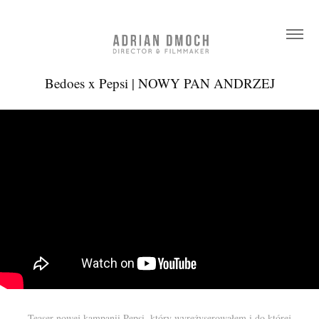
Bedoes x Pepsi | NOWY PAN ANDRZEJ
Teaser nowej kampanii Pepsi, który wyreżyserowałem i do której